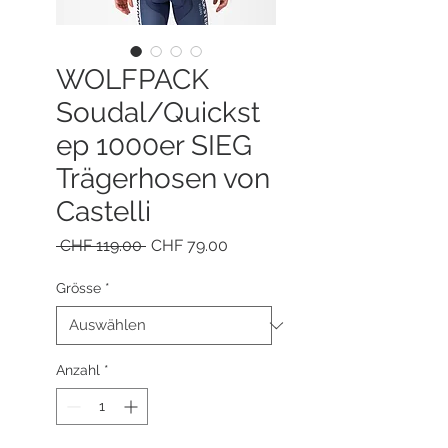
WOLFPACK
Soudal/Quickst
ep 1000er SIEG
Trägerhosen von
Castelli
Standardpreis
Sale-
 CHF 119.00 
CHF 79.00
Preis
Grösse
*
Anzahl
*