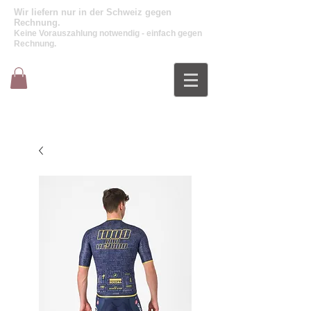
Wir liefern nur in der Schweiz gegen
Rechnung.
Keine Vorauszahlung notwendig - einfach gegen
Rechnung.