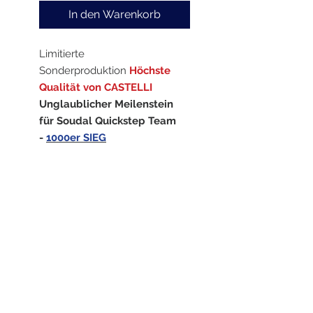
In den Warenkorb
Limitierte
Sonderproduktion
Höchste
Qualität von CASTELLI
Unglaublicher Meilenstein
für Soudal
Quickstep Team
-
1000er SIEG
Zu
Ehren dieser
historischen Errungenschafte
nschaft bringt CASTELLi eine
Sonderausgabe WOLFPACK
Hosen auf den Markt, ein
echtes
MUST-HAVE
in der
Garderobe jedes Radfahrers.